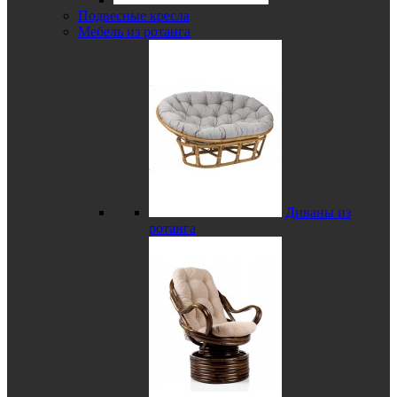
Подвесные кресла
Мебель из ротанга
Диваны из
ротанга