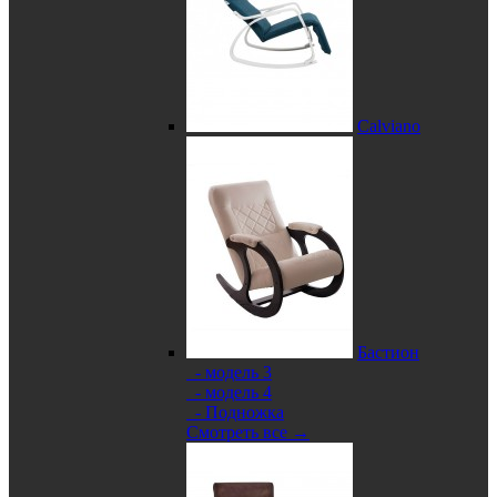
Calviano
Бастион
- модель 3
- модель 4
- Подножка
Смотреть все →