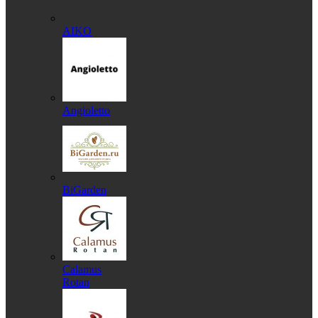
AIKO
Angioletto
BiGarden
Calamus
Rotan