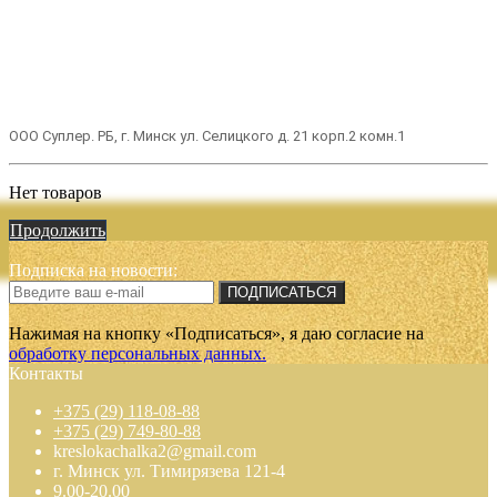
ООО Суплер. РБ, г. Минск ул. Селицкого д. 21 корп.2 комн.1
Нет товаров
Продолжить
Подписка на новости:
ПОДПИСАТЬСЯ
Нажимая на кнопку «Подписаться», я даю cогласие на
обработку персональных данных.
Контакты
+375 (29) 118-08-88
+375 (29) 749-80-88
kreslokachalka2@gmail.com
г. Минск ул. Тимирязева 121-4
9.00-20.00