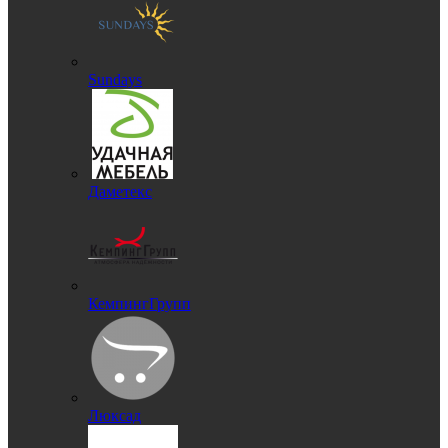
Sundays
Даметекс
КемпингГрупп
Люксад