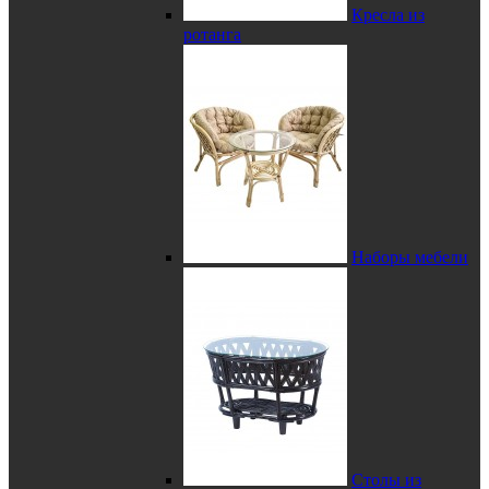
Кресла из
ротанга
Наборы мебели
Столы из