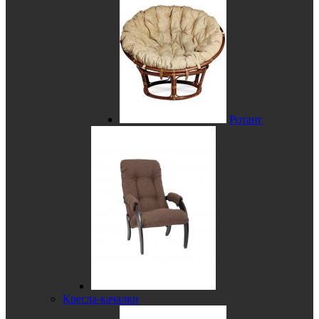
Ротанг
Кресла-качалки