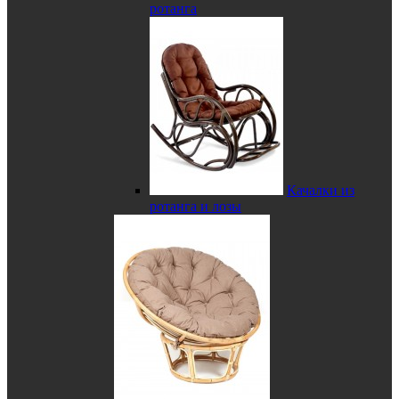
ротанга
Качалки из
ротанга и лозы