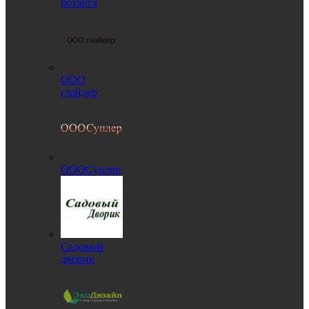
ротанга
ООО
глайдер
ОООСуплер
Садовый
дворик