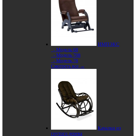
ИМПЭКС
- Модель 68
- Модель 708
- Модель 78
Смотреть все →
Качалки из
гнутого дерева