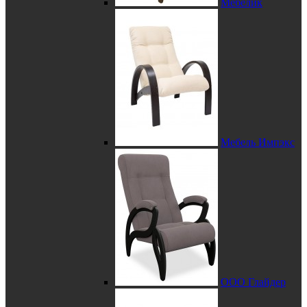
Мебелик
Мебель Импэкс
ООО Глайдер