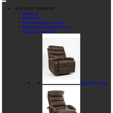
КАТАЛОГ ТОВАРОВ
Банкетки
Глайдеры
Кованая мебель для сада
Комплекты садовой мебели
Кресла для отдыха
Кемпинг групп