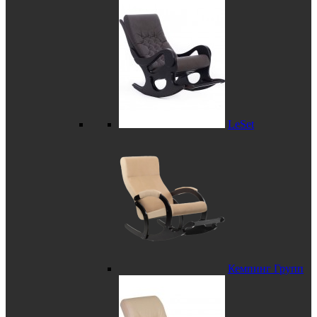
LeSet
Кемпинг Групп