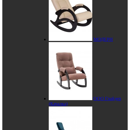
МОДЕРН
ООО Глайдер
(Качалка)