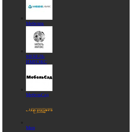
Мебелик
МЕБЕЛЬ
ИМПЭКС
МебельСад
Мир