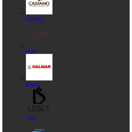
Calviano
Dudo
Halmar
Leset